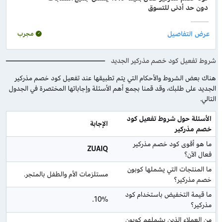
دون حد أدنى للتسوق
مجرب
شروط تفعيل كود خصم مذركير الجديد
هناك بعض الشروط والأحكام التي يتم تطبيقها عند تفعيل كود خصم مذركير
الجديد على طلبك، وقد قمنا بجمع أهم الأسئلة وإجاباتها المختصرة في الجدول
التالي.
الأسئلة حول شروط تفعيل كود 
الإجابة
خصم مذركير
ما هو أقوى كود خصم مذركير 
ZUAIQ
فعال الآن؟
ما المنتجات التي يشملها كوبون 
مستلزمات الأم والطفل بالمتجر.
خصم مذركير؟
ما قيمة التخفيض باستخدام كود 
10%.
مذركير؟
من العملاء الذين يشملهم كوبون 