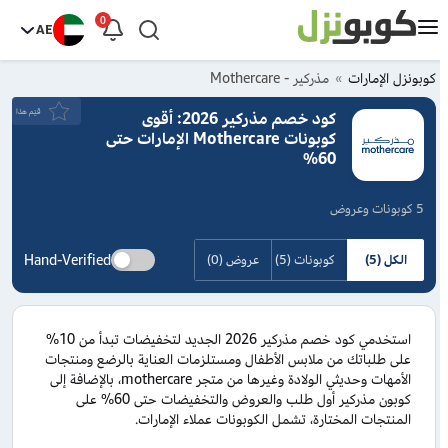
0
AE
كوبونزل الإمارات
مذركير - Mothercare
قيَم هذا
كود خصم مذركير 2026: أقوى
كوبونات Mothercare الإمارات حتى
60%
5 كوبونات وعروض
Hand-Verified
الكل (5)
كوبونات (5)
عروض (0)
استخدمي كود خصم مذركير 2026 الجديد لتخفيضات تبدأ من 10%
على طلباتك من ملابس الأطفال ومستلزمات العناية بالرضع ومنتجات
الأمهات وحديثي الولادة وغيرها من متجر mothercare، بالإضافة إلى
كوبون مذركير أول طلب والعروض والتخفيضات حتى 60% على
المنتجات المختارة، تشمل الكوبونات عملاء الإمارات.