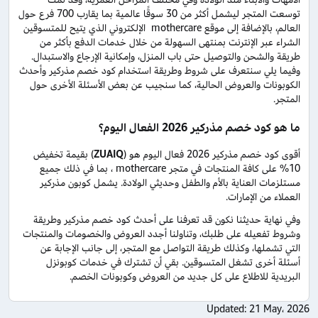
توسعت المتجر ليشمل أكثر من 30 سوقًا عالمية بما يقارب 700 فرع حول
العالم، بالإضافة إلى موقع mothercare الإلكتروني الذي يتيح للمتسوقين
الشراء عبر الإنترنت بمنتهى السهولة من خلال خدمات الدفع بأكثر من
طريقة والشحن والتوصيل حتى باب المنزل، وإمكانية الإرجاع والاستبدال.
وفيما يلي سنتعرف على شروط وطريقة استخدام كود خصم مذركير وأحدث
الكوبونات والعروض الحالية، كما سنجيب عن بعض الأسئلة الأخرى حول
المتجر.
ما هو كود خصم مذركير 2026 الفعال اليوم؟
أقوى كود خصم مذركير 2026 فعال اليوم هو (
ZUAIQ
) بقيمة تخفيض
10% على كافة المنتجات في متجر mothercare ، بما في ذلك جميع
مستلزمات العناية بالأم والطفل وحديثي الولادة. يشمل كوبون مذركير
العملاء من الإمارات.
وفي نهاية حديثنا نكون قد تعرفنا على أحدث كود خصم مذركير وطريقة
وشروط تفعيله على طلبك، وتناولنا أجدد العروض والخصومات والمنتجات
التي تشملها، وكذلك طريقة التواصل مع المتجر، إلى جانب الإجابة عن
أسئلة أخرى تشغل المتسوقين. بقي أن تشترك في خدمات كوبونزل
البريدية للاطلاع على كل جديد من العروض وكوبونات الخصم.
Updated:
21 May، 2026