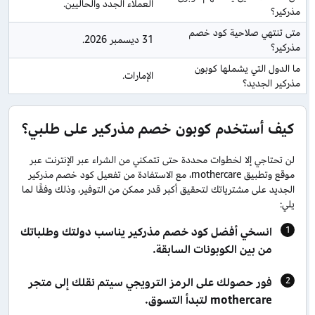
العملاء الجدد والحاليين.
مذركير؟
متى تنتهي صلاحية كود خصم 
31 ديسمبر 2026.
مذركير؟
ما الدول التي يشملها كوبون 
الإمارات.
مذركير الجديد؟
كيف أستخدم كوبون خصم مذركير على طلبي؟
لن تحتاجي إلا لخطوات محددة حتى تتمكني من الشراء عبر الإنترنت عبر
موقع وتطبيق mothercare، مع الاستفادة من تفعيل كود خصم مذركير
الجديد على مشترياتك لتحقيق أكبر قدر ممكن من التوفير، وذلك وفقًا لما
يلي:
انسخي أفضل كود خصم مذركير يناسب دولتك وطلباتك
من بين الكوبونات السابقة.
فور حصولك على الرمز الترويجي سيتم نقلك إلى متجر
mothercare لتبدأ التسوق.