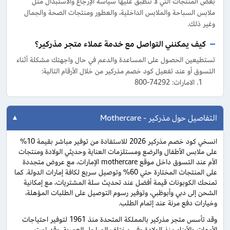
بعض المنتجات التي لا تنطبق عليها سياسة الإرجاع والاستبدال مثل
ملابس السباحة والملابس الداخلية، والعطور ومنتجات الصحة والجمال
وغير ذلك.
كيف يمكنني التواصل مع خدمة عملاء متجر مذركير؟
تستطيعين الحصول على المساعدة والدعم في حال واجهتك مشكلة أثناء
التسوق أو عند تفعيل كود خصم مذركير من خلال الأرقام التالية:
الامارات: 74292-800
التفاصيل حول مذركير - Mothercare
انسخي كود خصم مذركير 2026 للاستفادة من توفير مباشر بقيمة 10%
على ملابس الأطفال والرضع ومستلزمات العناية وحديثي الولادة ومنتجات
الأم عند التسوق داخل موقع mothercare الإمارات، مع عروض متجددة
على المنتجات المختارة حتي 60% وتوصيل سريع لكافة إمارات الدولة. كما
تمنحك الكوبونات قيمة أفضل عند تحديث سلة المشتريات، مع إمكانية
الشحن إلى دبي وأبوظبي، وتوفير رسوم التوصيل على الطلبات المؤهلة،
وخيارات دفع مرنة عند إتمام الطلب.
وقد تأسس متجر مذركير بالمملكة المتحدة منذ 1961 لتوفير احتياجات
الأمهات والأبناء منذ الولادة وفي مختلف المراحل العمرية، وقد تمت