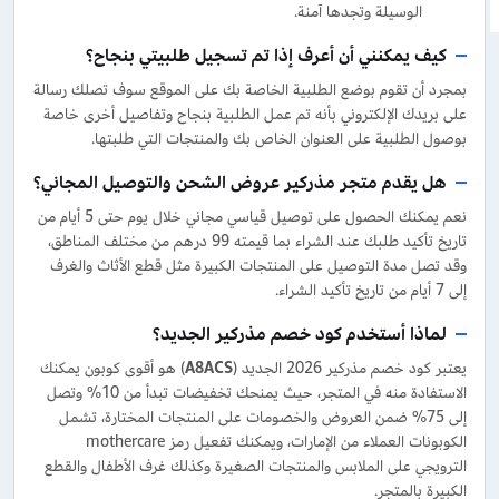
الوسيلة وتجدها آمنة.
كيف يمكنني أن أعرف إذا تم تسجيل طلبيتي بنجاح؟
بمجرد أن تقوم بوضع الطلبية الخاصة بك على الموقع سوف تصلك رسالة
على بريدك الإلكتروني بأنه تم عمل الطلبية بنجاح وتفاصيل أخرى خاصة
بوصول الطلبية على العنوان الخاص بك والمنتجات التي طلبتها.
هل يقدم متجر مذركير عروض الشحن والتوصيل المجاني؟
نعم يمكنك الحصول على توصيل قياسي مجاني خلال يوم حتى 5 أيام من
تاريخ تأكيد طلبك عند الشراء بما قيمته 99 درهم من مختلف المناطق،
وقد تصل مدة التوصيل على المنتجات الكبيرة مثل قطع الأثاث والغرف
إلى 7 أيام من تاريخ تأكيد الشراء.
لماذا أستخدم كود خصم مذركير الجديد؟
يعتبر كود خصم مذركير 2026 الجديد (
A8ACS
) هو أقوى كوبون يمكنك
الاستفادة منه في المتجر، حيث يمنحك تخفيضات تبدأ من 10% وتصل
إلى 75% ضمن العروض والخصومات على المنتجات المختارة، تشمل
الكوبونات العملاء من الإمارات، ويمكنك تفعيل رمز mothercare
الترويجي على الملابس والمنتجات الصغيرة وكذلك غرف الأطفال والقطع
الكبيرة بالمتجر.