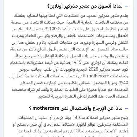
لماذا أتسوق من متجر مذركير أونلاين؟
يقدم متجر مذركير العديد من المنتجات التي تحتاجينها للعناية بطفلك
من مختلف العلامات التجارية العالمية، حيث يمكنك الاعتماد على سمعة
المتجر الطيبة للحصول على منتجات أصلية 100%، يشمل ذلك ملابس
الأطفال ومستلزمات الاستحمام للأطفال والرضع وكراسي الطعام وعربات
التنقل وكرسي السيارة وغيرها من منتجات العناية بالأم والطفل، هذا إلى
جانب مزايا التسوق عبر الإنترنت التي تشمل قبول الدفع بأكثر من طريقة،
والشحن والتوصيل حتى باب المنزل، وإمكانية الإبدال والاسترجاع مجانًا.
كذلك يمكنك أن توفري حتى 15% إضافية من قيمة مشترياتك باستخدام
كود خصم مذركير 2026 الجديد وكوبونات أول طلب، بجانب عروض
وتخفيضات mothercare التي تشمل المنتجات المختارة بقيمة تصل إلى
40%، ومزايا التوصيل المجاني للطلبات من الإمارات ضمن المناطق
المحددة، مع هدايا مميزة على الطلبات المختارة وقسائم شراء مخصصة
للعملاء الجدد عند الاشتراك في النشرة البريدية للمتجر.
ماذا عن الإرجاع والاستبدال لدى mothercare ؟
يتيح متجر مذركير لعملائه مدة 14 يومًا لإرجاع أو استبدال المنتجات
المستلمة بشرطين؛ توافر فاتورة الاستلام، عدم إلحاق أي ضرر بالمنتج أو
أغلفته الأصلية، وتسليمه بالحالة التي تم استلامه بها. وذلك فيما عدا