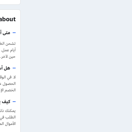
FAQs about لوكس
متى أ
حين لآخر.
هل أس
لا. في ال
الحصول عل
الخصم الإجمالية إلى 60
كيف ي
يمكنك ذلك
الطلب في ح
الأموال ال