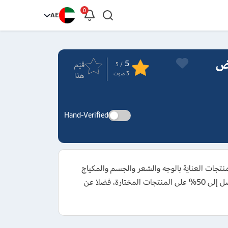
0
AE
أحدث عروض
5
قيَم
/ 5
3
صوت
هذا
Hand-Verified
 يشمل منتجات العناية بالوجه والشعر والجسم والمكياج
ومستلزمات الاستحمام والعطور وغيرها من منتجات متجر loccitane، كما يمكنك تفعيل الكوبون ضمن العروض لتخفيضات تصل إلى 50% على المنتجات المختارة، فضلا عن