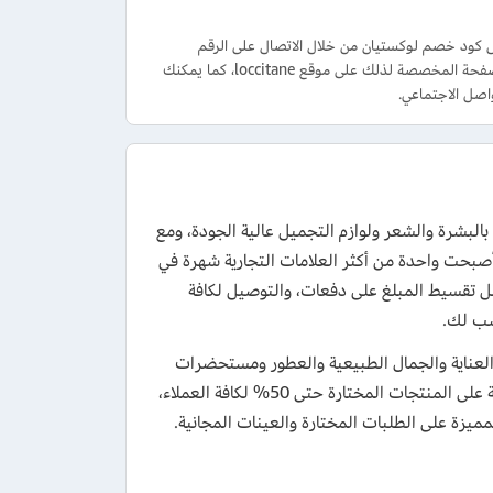
 كود خصم لوكستيان من خلال الاتصال على الرقم
00966122296222 من الأحد إلى السبت 09:00 صباحًا حتى 09:00 مساءً او التواصل عبر الصفحة المخصصة لذلك على موقع loccitane، كما يمكنك
صل الاجتماعي.
ناية بالبشرة والشعر ولوازم التجميل عالية الجودة، ومع
 العالم بفروع البيع وعبر موقع loccitane الإلكتروني، أصبحت واحدة من أكثر العلامات التجارية شهرة في
مل تقسيط المبلغ على دفعات، والتوصيل لكافة
نسب لك.
20 للاستفادة من تخفيض 10% على منتجات العناية والجمال الطبيعية والعطور ومستحضرات
التجميل ومستلزمات الاستحمام وغيرها من متجر loccitane، مع تخفيضات حصرية على المنتجات المختارة حتى 50% لكافة العملاء،