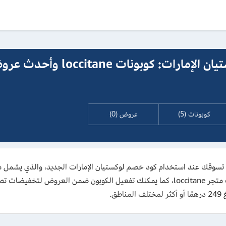
كود خصم لوكستيان الإمارات: كوبونات loccitane و
كوبونات (5)
عروض (0)
ة 10% على إجمالي سلة تسوقك عند استخدام كود خصم لوكستيان الإمارات الجديد، والذي
ق.