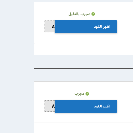
مجرب بالدليل
اظهر الكود
A80
مجرب
اظهر الكود
A80