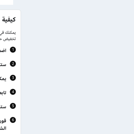
كيفية 
يمكنك في 
تخفيض حصري بقيمة 10% على
اضغ
ستتم إعاد
يمك
تاب
ستج
فور 
الشر