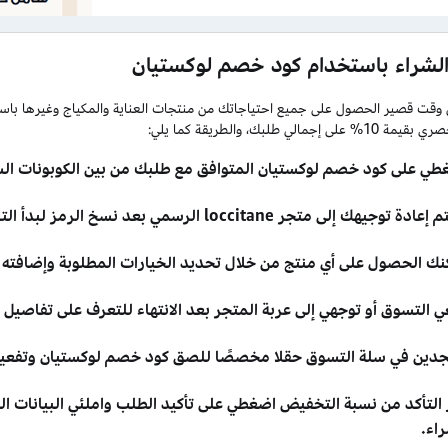
الشراء باستخدام كود خصم لوكستيان
وقت قصير الحصول على جميع احتياجاتك من منتجات العناية والمكياج وغيرها باست
 إجمالي طلبك، والطريقة كما يلي:
طي على كود خصم لوكستيان المتوافق مع طلبك من بين الكوبونات الس
ة توجيهك إلى متجر loccitane الرسمي بعد نسخ الرمز لبدأ التسوق بسهولة.
نك الحصول على أي منتج من خلال تحديد الخيارات المطلوبة وإضافته 
عي التسوق أو توجهي إلى عربة المتجر بعد الانتهاء للتعرف على تفاصي
دين في سلة التسوق حقلا مخصصًا للصق كود خصم لوكستيان وتفعيله
التأكد من نسبة التخفيض اضغطي على تأكيد الطلب واملئي البيانات الم
اء.