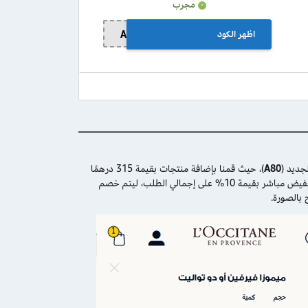
مجرب
اظهر الكود
A22
جديد (
A80
)، حيث قمنا بإضافة منتجات بقيمة 315 درهمًا
إماراتيًّا إلى سلة التسوق، وفور تفعيل الرمز الترويجي في الحقل المخصص وتفعيله، حصلنا على تخفيض مباشر بقيمة 10% على إجمالي الطلب، ليتم خصم