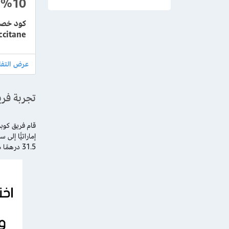
%10
loccitane أون
تجربة فري
قام فريق كوب
31.5 درهمًا من قيمة الطلب، وتصبح التكلفة الإجمالية النهاية 283.5 درهمًا إماراتيًّا كما هو موضح بالصورة.