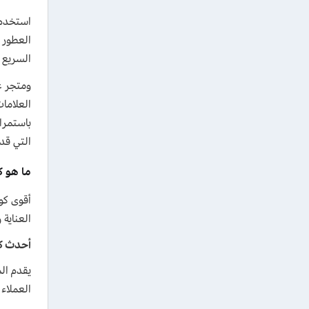
السريع ل
ومتجر غو
العلاما
التي قد
ما هو ك
أقوى كود
العناية
أحدث ك
العملاء