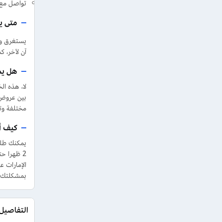
تواصل مع 
متى ي
آن لآخر، كما يمك
هل يم
لا، هذه ا
بين عروض 
مختلفة وت
كيف أ
بمشكلتك أو استفسارك 