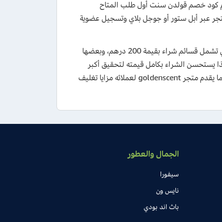
جدد عبر استخدام كود خصم قولدن سنت أول طلب المتاح
جر عبر أبل ستور أو جوجل بلاي وتسجيل عضوية
كذلك فإن المتجر يقدم كوبونات الهدايا الخاصة عند طلب المنتجات المختارة، والتي تشمل قسائم شراء بقيمة 200 درهم، وبعضها
 واحد فقط، لذا يستحسن الشراء بكامل قيمته لتحقيق أكبر
استفادة، وتنتهي مدة صلاحية هذه الكروت بعد 6 أشهر كاملة من حصولك عليها، كما يقدم متجر goldenscent لعملائه مزايا تغليف
الجمال والعطور
سيفورا
نايس ون
باث اند بودي