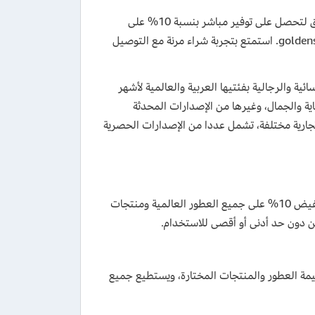
استخدم كود خصم غولدن سنت الإمارات 2026 قبل تأكيد طلبك من حقيبة التسوق لتحصل على توفير مباشر بنسبة 10% على
العطور العالمية والعربية، وعطور المنزل ومنتجات العناية المختارة من موقع goldenscent. استمتع بتجربة شراء مرنة مع التوصيل
ية والرجالية بفئتيها العربية والعالمية لأشهر
ية والجمال، وغيرها من الإصدارات المحدثة
 يقارب الألف علامة تجارية مختلفة، تشمل عددا من الإصدارات الحصرية
)، بقيمة تخفيض 10% على جميع العطور العالمية ومنتجات
ين دون حد أدنى أو أقصى للاستخدام.
ر من عروض التخفيض التي تتجاوز في بعض الأحيان 70% من قيمة العطور والمنتجات المختارة، ويستطيع جميع