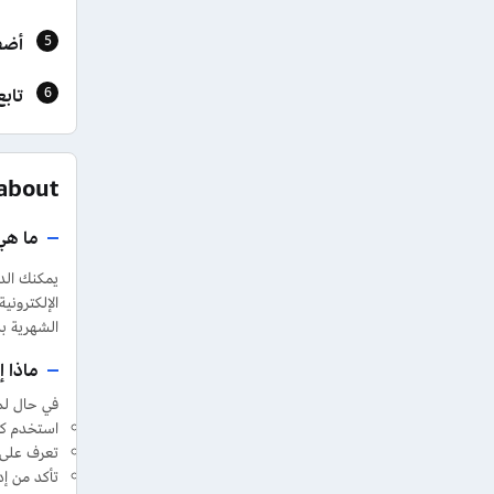
أضف
تابع
FAQs about قولدن 
ما هي
يمكنك الدف
الشهرية ب
ماذا 
في حال لم
استخدم كو
تعرف على 
تأكد من إ