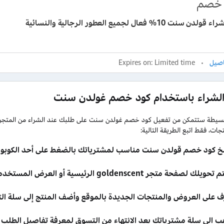
خصم
ت 10% فعال لجميع العطور الرجالية والنسائية
Expires on: Limited time
الشراء باستخدام كود خصم غولدن سنت
سيطة ستتمكن من تفعيل كود خصم غولدن سنت على طلبك عند الشراء من المت
جات، فقط اتبع الطريقة التالية:
خ كود خصم قولدن سنت مناسب لمشترياتك بالضغط على أحد الكوبون
ك لصفحة متجر goldenscent الرئيسية أو العرض المستخدم فور نسخ الرمز الترويجي.
ف على العروض والمنتجات الجديدة بالموقع وأضف المنتج إلى سلة ا
ب إلى سلة مشترياتك بعد الانتهاء من التسوق لمعرفة تفاصيل الطلب وا