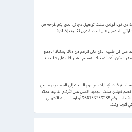
لإمارات. كذلك يمكنك الاستفادة من كود قولدن سنت توصيل مجاني الذي يتم طرحه من
 على كل طلبية، لكن على الرغم من ذلك يمكنك الجمع
عر ممكن، أيضا يمكنك تقسيم مشترياتك على طلبيات
ك طلب المساعدة من خدمة عملاء قولدن سنت هاتفيا ما بين الساعة 10 صباحا حتى 6 مساء بتوقيت الإمارات من يوم السبت إلى الخميس، وما بين
كود خصم قولدن سنت الجديد، اتصل على الأرقام التالية: عملاء
الإمارات على رقم (+971) 048757600 كما يمكن لجميع العملاء استخدام رسائل واتساب الفورية على الرقم 966133339238 أو إرسال بريد إلكتروني