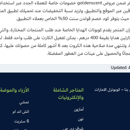
كما تتوفر ضمن عروض goldenscent خصومات خاصة للعملاء ال
ين عبر الموقع والتطبيق، وتزيد نسبة التخفيضات عند تحميلك تطبيق المت
يتوفر كود خصم قولدن سنت 30% الخاص بعملاء التطبيق.
يشمل كارتين هدايا بقيمة 400 درهم ، يمكن تفعيل الكارت على طلب
 مجانًا والحصول على عينات من العطور المفضلة.
Updated:
بنا – كوبونزل الامارات
المتاجر الشاملة
الأزياء والموضة
والإلكترونيات
نمشي
أمازون
اتش اند ام
نون
6 ستريت
شرف دي جي