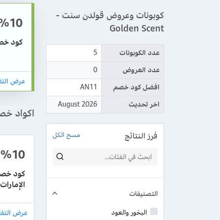
كوبونات وعروض قولدن سنت -
%10
Golden Scent
كود خصم قولدن سنت
عدد الكوبونات
5
عدد العروض
0
افضل كود خصم
AN11
اخر تحديث
August 2026
اكواد خصم قو
فرز النتائج
مسح الكل
%10
الإمارات
التصنيفات
البخور والعود