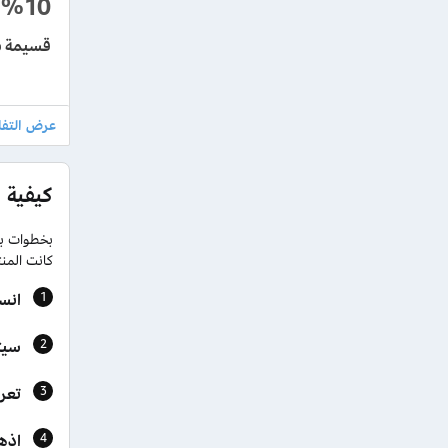
%10
قسيمة شراء قولدن سن
كيفية 
بخطوات ب
كانت المنت
انس
سيتم تحويل
تعر
اذه