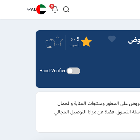
0
AE
بونات Golden Scent وعروض
5
قيَم
/ 5
6
صوت
هذا
Hand-Verified
رات الحصري لعام 2026 واحصل على تخفيضات تبدأ من 10% وتصل إلى 70% ضمن العروض على العطور ومنتجات العناية والجمال
إجمالي سلة التسوق، فضلا عن مزايا التوصيل المجاني