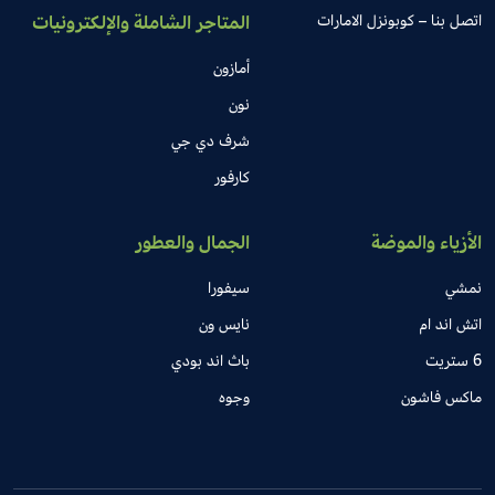
اتصل بنا – كوبونزل الامارات
المتاجر الشاملة والإلكترونيات
أمازون
نون
شرف دي جي
كارفور
الأزياء والموضة
الجمال والعطور
نمشي
سيفورا
اتش اند ام
نايس ون
6 ستريت
باث اند بودي
ماكس فاشون
وجوه