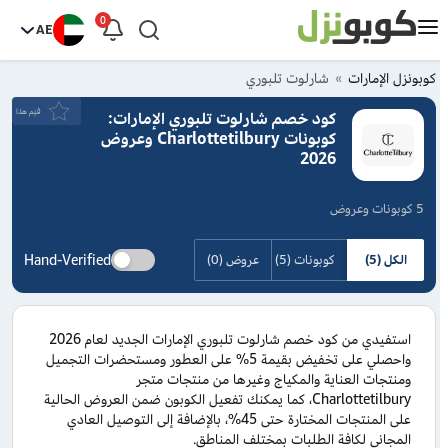
0
AE
كوبونزل الإمارات
شارلوت تلبوري
قيَم هذا
كود خصم شارلوت تلبوري الإمارات:
كوبونات Charlottetilbury وعروض
2026
5 كوبونات وعروض
Hand-Verified
الكل (5)
كوبونات (5)
عروض (0)
استفيدي من كود خصم شارلوت تلبوري الإمارات الجديد لعام 2026
واحصلي على تخفيض بقيمة 5% على العطور ومستحضرات التجميل
ومنتجات العناية والمكياج وغيرها من منتجات متجر
Charlottetilbury، كما يمكنك تفعيل الكوبون ضمن العروض الحالية
على المنتجات المختارة حتى 45%، بالإضافة إلى التوصيل العادي
المجاني لكافة الطلبات بمختلف المناطق.