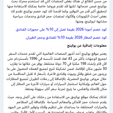
من حسن الطالع أن هناك بعض المنصات التي قد تستخدم محرك بحث
بوكينج ضمن خدماتها، لكنها قد تقدم عروضا خاصة يمكنك الاستفادة منها
لتحقيق أكبر قدر من التوفير، وكما قدمنا لك كود خصم بوكينج نقدم لك
بعض أحدث الكوبونات والأكواد لمنصات حجز فنادق وخدمات سياحية
مشابهة لبوكينج، ومنها:
كود خصم أجودا 2026 بقيمة تصل إلى 10% على حجوزات الفنادق
.
كود خصم المطار 2026 بقيمة 10% للفنادق وحجز الطيران
.
معلومات إضافية عن بوكينج
يعتبر موقع بوكينج أحد أشهر المنصات العالمية التي تقدم خدمات السفر
لجميع الوجهات بأكثر من 43 لغة، فمنذ تأسسه في 1996 بأمستردام حتى
الآن قام بإنشاء 198 مكتبًا في 70 دولة مختلفة، يوفر من خلالها ما يقارب
30 مليون مكان للإقامة، ضمن تشكيلة تتيح لجميع العملاء الحصول على ما
يريدون من شقق وفلل وبيوت وفنادق فاخرة، بأسعار لا تقبل المنافسة من
خلال عروض بوكينج الحصرية، بالإضافة إلى رحلات الطيران لجميع المطارات
حول العالم، وإمكانية استئجار السيارات أو سيارات الأجرة من المطار إلى
مكان إقامتك والعكس، ما يتيح تجربة سفر أكثر سهولة ومتعة.
كذلك يمكنكَ موقع بوكينق من الاستفادة من رحلتك على أكمل وجه، حيث
يقدم خدمات حجز الأماكن والمعالم السياحة بالإضافة إلى المطاعم
والمزارات المختلفة، ما يساعدك على تنظيم وقتك وتوفير الكثير من الجهد
والانتظار. وتعتبر عروض بوكينج المتجددة هي السبب الأول لإقبال ملايين