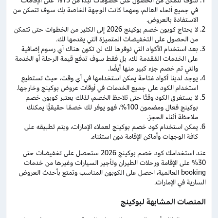
سوف تتمكن من الحصول على خصومات تبدأ من 15% على الإقامات
في جميع أنحاء العالم، ومهما كانت الوجهة الخاصة بك سوف تتمكن من
الاستفادة بالعروض.
لا يحتاج كوبون خصم بوكينج 2026 إلى الكثير من الخطوات حتى تتمكن
من الحصول على التخفيضات المتميزة التي يقدمها لك.
بعد استخدام الأكواد التي نوفرها لك لن تكون هناك أي رسوم إضافية
على الخدمات المُقدمة لك، بل فقط سوف تدفع قيمة الرحلة أو الخدمة
والتي تم خصم جزء كبير منها أيضًا.
يوجد لدينا أكواد مُتاحة يمكن استخدامها في أي وقت، حيث تستطيع
استخدام الكود على جميع الخدمات في أوقات عروض بوكينج وخارجها.
لا يستغرق الكود وقتًا حتى تلاحظ الخصم، لذلك يعتبر كوبون خصم
بوكينج فعال ومضمون 100%، فهو يوفر لك خصمًا حقيقيًّا يمكنك
ملاحظة أثناء الحجز.
يمكن استخدام كود خصم بوكينج لعملاء الإمارات، ويتم تطبيقه على
كافة الوجهات وأماكن الإقامة دون استثناء.
عند استخدامك كود خصم بوكينج 2026 ستحصل على تخفيضات حتى
30% على الإقامة ورحلات الطيران وتأجير السيارات وغيرها من خدمات
booking العالمية، احصل على الكوبون المناسب وتمتع بأحدث العروض
السارية في الإمارات.
المنصات المشابهة لبوكينج