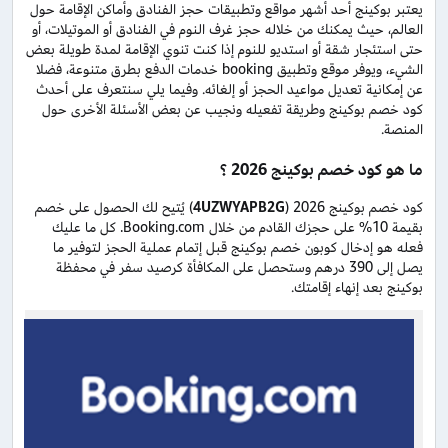
يعتبر بوكينج أحد أشهر مواقع وتطبيقات حجز الفنادق وأماكن الإقامة حول
العالم، حيث يمكنك من خلاله حجز غرف النوم في الفنادق أو الموتيلات، أو
حتى استئجار شقة أو استديو للنوم إذا كنت تنوي الإقامة لمدة طويلة بعض
الشيء، ويوفر موقع وتطبيق booking خدمات الدفع بطرق متنوعة، فضلا
عن إمكانية تعديل مواعيد الحجز أو إلغائه. وفيما يلي سنتعرف على أحدث
كود خصم بوكينج وطريقة تفعيله ونجيب عن بعض الأسئلة الأخرى حول
المنصة.
ما هو كود خصم بوكينج 2026 ؟
كود خصم بوكينج 2026 (
4UZWYAPB2G
) يُتيح لك الحصول على خصم
بقيمة 10% على حجزك القادم من خلال Booking.com. كل ما عليك
فعله هو إدخال كوبون خصم بوكينج قبل إتمام عملية الحجز لتوفير ما
يصل إلى 390 درهم وستحصل على المكافأة كرصيد سفر في محفظة
بوكينج بعد إنهاء إقامتك.