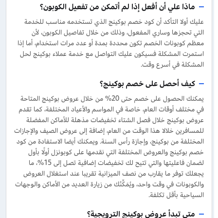
ماذا علي أن أفعل إذا لم أتمكن من تفعيل الكوبون؟
عليك أولا التأكد أن كود خصم بوكينج الذي تستخدمه مناسب للخدمة
التي تحجزها وساري المفعول، وذلك من خلال تفاصيل الكوبون، لأن
معظم كوبونات الخصم تكون محددة بمدة أو عدد مرات استخدام، أما إذا
استمرت المشكلة فسيكون عليك التواصل مع خدمة عملاء بوكينج لحل
المشكلة في أسرع وقت.
كيف أحصل على خصم بوكينج؟
يمكنك الحصول على خصم حتى 20% من خلال عروض بوكينج المتاحة
في مختلف أوقات العام، خاصة في المواسم والأعياد المختلفة، كما تقدم
عروض بوكينج خلال فصل الشتاء تخفيضات مذهلة للأماكن المفضلة
للمسافرين خلالا هذا الوقت من العام، إضافة إلى عروض الصيف والإجازات
المختلفة من بوكينج، وإجازة رأس السنة. ويمكنك أيضا الاستفادة من كود
خصم بوكينج والعروض المختلفة التي نقدمها على كوبونزل أولًا بأول
لضمان فاعليتها والتي تتيح لك تخفيضات إضافية تصل إلى 15%، ما
يجعلك توفر ما يقارب من نصف الميزانية تقريبا عند استغلال العروض
والكوبونات في وقت واحد، ويُمَكِّنُك من زيارة العديد من الأماكن والوجهات
السياحية بأقل تكلفة.
متى تبدأ عروض بوكينج الترويجية؟