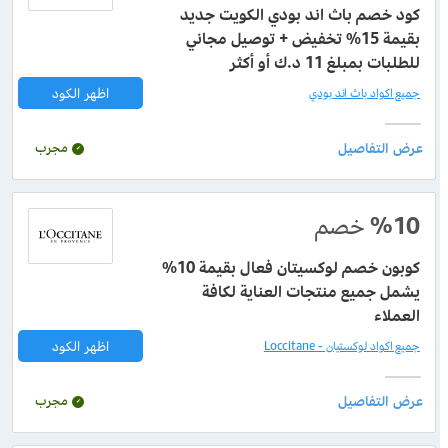
كود خصم باث اند بودي الكويت جديد
بقيمة 15% تخفيض + توصيل مجاني
للطلبات بمبلغ 11 د.ك أو أكثر
اظهر الكود
جميع اكواد باث اند بودي
مجرب
%10
خصم
كوبون خصم لوكسيتان فعال بقيمة 10%
يشمل جميع منتجات العناية لكافة
العملاء
اظهر الكود
جميع اكواد لوكستيان - Loccitane
مجرب