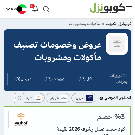
0
KW
كوبونزل الكويت
مأكولات ومشروبات
عروض وخصومات تصنيف
مأكولات ومشروبات
12 كوبونات
الكل (12)
كوبونات (12)
عروض (0)
وعروض
المتاجر الموصي بها:
الكوزي
انترتينر
رشوف
كالو - Calo
%3
خصم
كود خصم عسل رشوف 2026 بقيمة