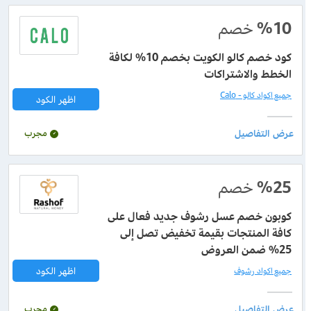
%10
خصم
كود خصم كالو الكويت بخصم 10% لكافة
الخطط والاشتراكات
جميع اكواد كالو - Calo
اظهر الكود
مجرب
%25
خصم
كوبون خصم عسل رشوف جديد فعال على
كافة المنتجات بقيمة تخفيض تصل إلى
25% ضمن العروض
اظهر الكود
جميع اكواد رشوف
مجرب