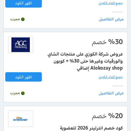
اظهر الكود
جميع اكواد الكوزي
مجرب
%30
خصم
عروض شركة الكوزي على منتجات الشاي
والورقيات وغيرها حتى 30% + كوبون
Alokozay shop إضافي
اظهر الكود
جميع اكواد الكوزي
مجرب
%20
خصم
كود خصم انترتينر 2026 للعضوية