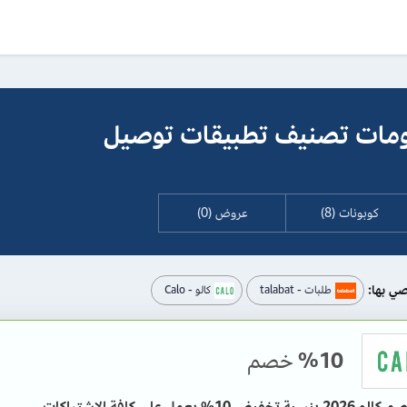
ات تصنيف تطبيقات توصيل
كوبونات (8)
عروض (0)
صي بها:
طلبات - talabat
كالو - Calo
%10
خصم
كود خصم كالو 2026 بنسبة تخفيض 10% يعمل على كافة الاشتراكات