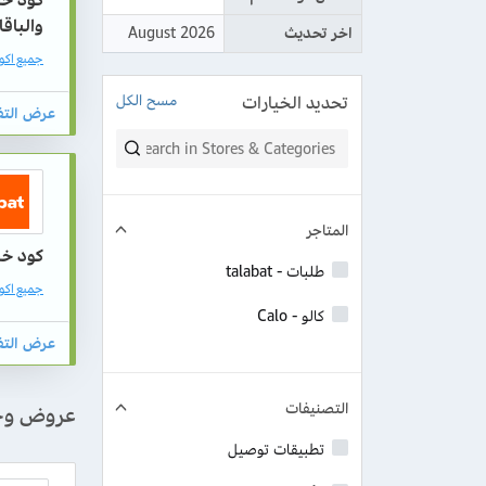
والباق
اخر تحديث
August 2026
جميع اكواد 
تحديد الخيارات
مسح الكل
المتاجر
كود خصم طلبا
طلبات - talabat
جميع اكواد ط
كالو - Calo
التصنيفات
عروض وخ
تطبيقات توصيل