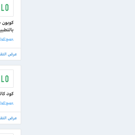
بالتطبي
جميع اكواد كا
كود كال
جميع اكواد كا