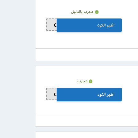
مجرب بالدليل
اظهر الكود
C64
مجرب
اظهر الكود
C64