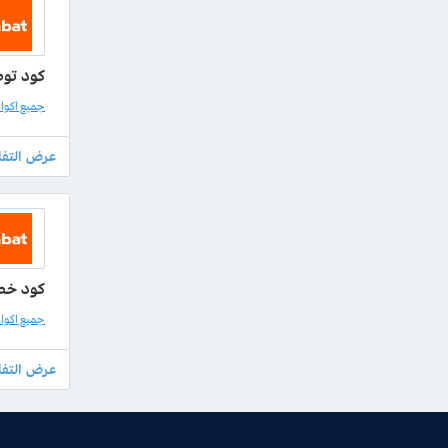
كود توص
جميع اكواد طل
كود خصم طل
جميع اكواد طل