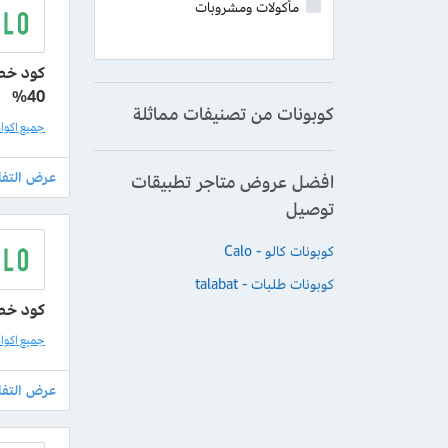
مأكولات ومشروبات
كود خصم
40%
كوبونات من تصنيفات مماثلة
جميع اكواد كا
افضل عروض متاجر تطبيقات
توصيل
كوبونات كالو - Calo
كوبونات طلبات - talabat
كود خصم كالو 
جميع اكواد كا