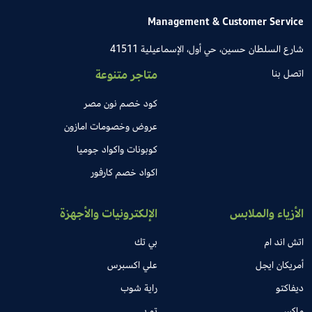
Management & Customer Service
شارع السلطان حسين، حي أول، الإسماعيلية 41511
اتصل بنا
متاجر متنوعة
كود خصم نون مصر
عروض وخصومات امازون
كوبونات واكواد جوميا
اكواد خصم كارفور
الأزياء والملابس
الإلكترونيات والأجهزة
اتش اند ام
بي تك
أمريكان ايجل
علي اكسبرس
ديفاكتو
راية شوب
ماكس
تو بي