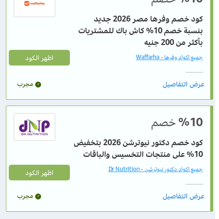
كود خصم وفرها مصر 2026 جديد
بنسبة خصم 10% كاش باك للمشتريات
بأكثر من 200 جنيه
اظهر الكود
جميع اكواد وفرها - Waffarha
مجرب
%10
خصم
كود خصم دكتور نيوترشن 2026 بتخفيض
10% على منتجات التخسيس والباقات
جميع اكواد دكتور نيوترشن - Dr Nutrition
اظهر الكود
مجرب