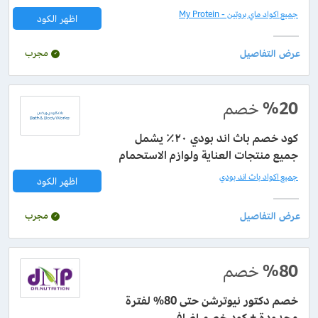
جميع اكواد ماي بروتين - My Protein
اظهر الكود
مجرب
%20
خصم
كود خصم باث اند بودي ٢٠٪ يشمل
جميع منتجات العناية ولوازم الاستحمام
جميع اكواد باث اند بودي
اظهر الكود
مجرب
%80
خصم
خصم دكتور نيوترشن حتى 80% لفترة
محدودة + كود خصم إضافي