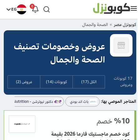
0
EG
كوبونزل مصر
الصحة والجمال
عروض وخصومات تصنيف
الصحة والجمال
17 كوبونات
الكل (17)
كوبونات (14)
عروض (2)
وعروض
المتاجر الموصي بها:
باث اند بودي
دكتور نيوترشن - Dr Nutrition
%10
خصم
كود خصم ماجستيك فارما 2026 بقيمة