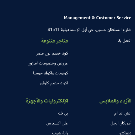
Management & Customer Service
شارع السلطان حسين، حي أول، الإسماعيلية 41511
اتصل بنا
متاجر متنوعة
كود خصم نون مصر
عروض وخصومات امازون
كوبونات واكواد جوميا
اكواد خصم كارفور
الأزياء والملابس
الإلكترونيات والأجهزة
اتش اند ام
بي تك
أمريكان ايجل
علي اكسبرس
ديفاكتو
راية شوب