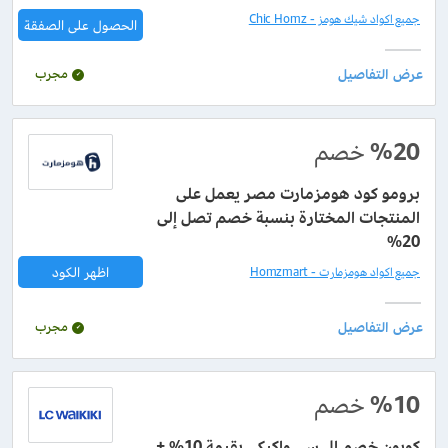
جميع اكواد شيك هومز - Chic Homz
الحصول على الصفقة
مجرب
%20
خصم
برومو كود هومزمارت مصر يعمل على
المنتجات المختارة بنسبة خصم تصل إلى
20%
اظهر الكود
جميع اكواد هومزمارت - Homzmart
مجرب
%10
خصم
كوبون خصم ال سي واكيكي بقيمة 10% +