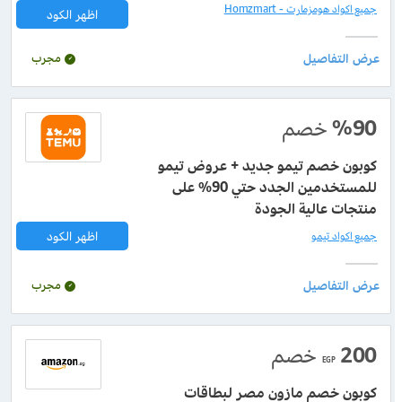
جميع اكواد هومزمارت - Homzmart
اظهر الكود
مجرب
%90
خصم
كوبون خصم تيمو جديد + عروض تيمو
للمستخدمين الجدد حتي 90% على
منتجات عالية الجودة
اظهر الكود
جميع اكواد تيمو
مجرب
200
خصم
EGP
كوبون خصم مازون مصر لبطاقات