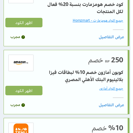
كود خصم هومزمارت بنسبة 20% فعال
لكل المنتجات
جميع اكواد هومزمارت - Homzmart
اظهر الكود
مجرب
250
خصم
EGP
كوبون أمازون خصم 10% لبطاقات فيزا
بلاتينيوم البنك الأهلي المصري
جميع اكواد أمازون
اظهر الكود
مجرب
%10
خصم