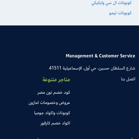
كوبونات ال سي وايكيكي
كوبونات تيمو
Management & Customer Service
شارع السلطان حسين، حي أول، الإسماعيلية 41511
اتصل بنا
متاجر متنوعة
كود خصم نون مصر
عروض وخصومات امازون
كوبونات واكواد جوميا
اكواد خصم كارفور