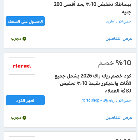
ببساطة: تخفيض 10% بحد أقصى 200
جنيه
الحصول على الصفقة
جميع اكواد أمازون
مجرب
%10
خصم
كود خصم ريك راك 2026 يشمل جميع
الأثاث والديكور بقيمة 10% تخفيض
لكافة العملاء
اظهر الكود
جميع اكواد ريك راك - ricrac shop
مجرب