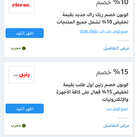
%10
خصم
كوبون خصم ريك راك جديد بقيمة
تخفيض 10% تشمل جميع المنتجات
جميع اكواد ريك راك - ricrac shop
اظهر الكود
مجرب
%15
خصم
كوبون خصم رنين اول طلب بقيمة
تخفيض 15% فعال على كافة الأجهزة
والإلكترونيات
اظهر الكود
جميع اكواد رنين
مجرب