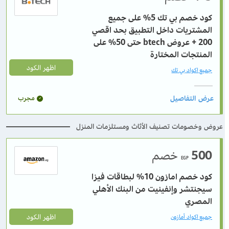
كود خصم بي تك 5% على جميع
المشتريات داخل التطبيق بحد اقصي
200 + عروض btech حتى 50% على
المنتجات المختارة
اظهر الكود
جميع اكواد بي تك
مجرب
عروض وخصومات تصنيف الأثاث ومستلزمات المنزل
500
خصم
EGP
كود خصم امازون 10% لبطاقات فيزا
سيجنتشر وإنفينيت من البنك الأهلي
المصري
اظهر الكود
جميع اكواد أمازون