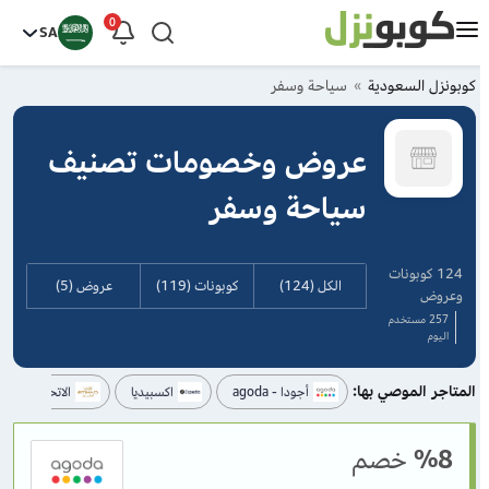
0
SA
كوبونزل السعودية
سياحة وسفر
عروض وخصومات تصنيف
سياحة وسفر
124 كوبونات
الكل (124)
كوبونات (119)
عروض (5)
وعروض
257 مستخدم
اليوم
المتاجر الموصي بها:
أجودا - agoda
اكسبيديا
الاتحاد للطيران
%8
خصم