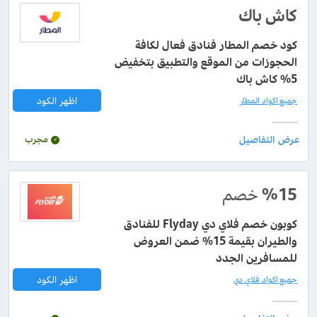
كاش باك
كود خصم المطار فنادق فعال لكافة
الحجوزات من الموقع والتطبيق بتخفيض
5% كاش باك
اظهر الكود
جميع اكواد المطار
مجرب
%15
خصم
كوبون خصم فلاي دي Flyday للفنادق
والطيران بقيمة 15% ضمن العروض
للمسافرين الجدد
اظهر الكود
جميع اكواد فلاي دي