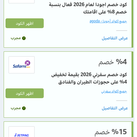
كود خصم اجودا لعام 2026 فعال بنسبة
خصم 8% على اقامتك
جميع اكواد أجودا - agoda
اظهر الكود
مجرب
%4
خصم
كود خصم سفرني 2026 بقيمة تخفيض
4% على حجوزات الطيران والفنادق
جميع اكواد سفرني
اظهر الكود
مجرب
%15
خصم