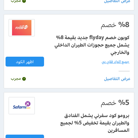
مجرب
%8
خصم
كوبون خصم flyday جديد بقيمة 8%
يشمل جميع حجوزات الطيران الداخلي
والخارجي
اظهر الكود
جميع اكواد فلاي دي
مجرب
%5
خصم
برومو كود سفرني يشمل الفنادق
والطيران بقيمة تخفيض 5% لجميع
المسافرين