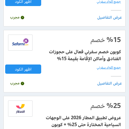
اظهر الكود
جميع اكواد سفرني
مجرب
%15
خصم
كوبون خصم سفرني فعال على حجوزات
الفنادق وأماكن الإقامة بقيمة 15%
جميع اكواد سفرني
اظهر الكود
مجرب
%25
خصم
عروض تطبيق المطار 2026 على الوجهات
السياحية المختارة حتى 25% + كوبون