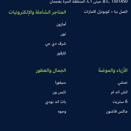
B.C. 1301450، مبنى C1، المنطقة الحرة بعجمان
اتصل بنا – كوبونزل الامارات
المتاجر الشاملة والإلكترونيات
أمازون
نون
شرف دي جي
كارفور
الأزياء والموضة
الجمال والعطور
نمشي
سيفورا
اتش اند ام
نايس ون
6 ستريت
باث اند بودي
ماكس فاشون
وجوه