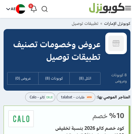
0
AE
كوبونزل الإمارات
تطبيقات توصيل
عروض وخصومات تصنيف
تطبيقات توصيل
8 كوبونات
الكل (8)
كوبونات (8)
عروض (0)
وعروض
المتاجر الموصي بها:
طلبات - talabat
كالو - Calo
%10
خصم
كود خصم كالو 2026 بنسبة تخفيض