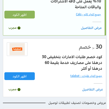
10% يعمل على كافة الاشتراكات
والباقات المتاحة
اظهر الكود
جميع اكواد كالو - Calo
مجرب
30
خصم
د.إ
كود خصم طلبات الامارات بتخفيض 30
درهمًا على مصاريف خدمة بقيمة 60
درهمًا أو أكثر
اظهر الكود
جميع اكواد طلبات - talabat
مجرب
عروض وخصومات تصنيف تطبيقات توصيل