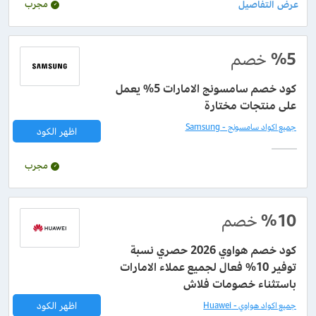
مجرب
%5
خصم
كود خصم سامسونج الامارات 5% يعمل
على منتجات مختارة
جميع اكواد سامسونج - Samsung
اظهر الكود
مجرب
%10
خصم
كود خصم هواوي 2026 حصري نسبة
توفير 10% فعال لجميع عملاء الامارات
باستثناء خصومات فلاش
اظهر الكود
جميع اكواد هواوي - Huawei