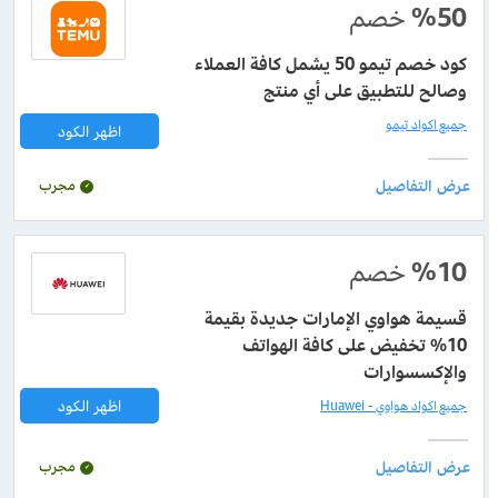
%50
خصم
كود خصم تيمو 50 يشمل كافة العملاء
وصالح للتطبيق على أي منتج
جميع اكواد تيمو
اظهر الكود
مجرب
%10
خصم
قسيمة هواوي الإمارات جديدة بقيمة
10% تخفيض على كافة الهواتف
والإكسسوارات
اظهر الكود
جميع اكواد هواوي - Huawei
مجرب