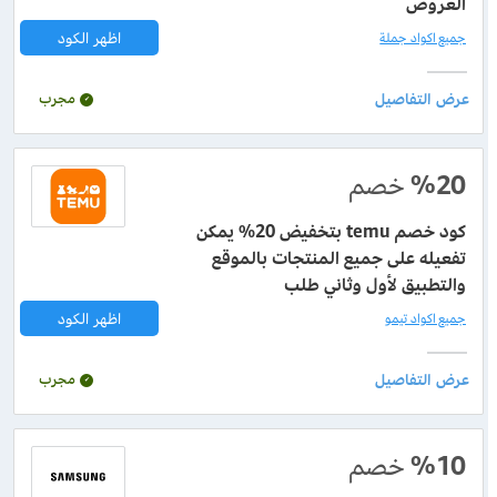
العروض
اظهر الكود
جميع اكواد جملة
مجرب
%20
خصم
كود خصم temu بتخفيض 20% يمكن
تفعيله على جميع المنتجات بالموقع
والتطبيق لأول وثاني طلب
اظهر الكود
جميع اكواد تيمو
مجرب
%10
خصم