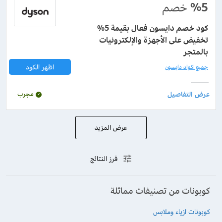
%5
خصم
كود خصم دايسون فعال بقيمة 5%
تخفيض على الأجهزة والإلكترونيات
بالمتجر
اظهر الكود
جميع اكواد دايسون
مجرب
عرض المزيد
فرز النتائج
كوبونات من تصنيفات مماثلة
كوبونات ازياء وملابس